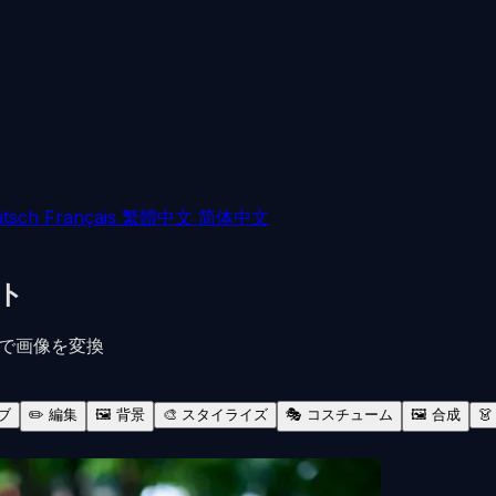
tsch
Français
繁體中文
简体中文
プト
ンプトで画像を変換
ブ
✏️ 編集
🖼️ 背景
🎨 スタイライズ
🎭 コスチューム
🖼️ 合成
