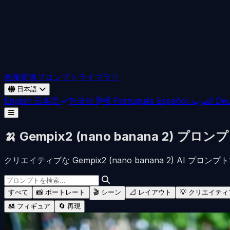
画像変換
プロンプトライブラリ
日本語
English
日本語
한국어
हिन्दी
Português
Español
العربية
Deu
🍌 Gempix2 (nano banana 2) プロン
クリエイティブな Gempix2 (nano banana 2) AI プロ
すべて
📸 ポートレート
🎬 シーン
📐 レイアウト
💡 クリエイティ
🎎 フィギュア
🔄 再現