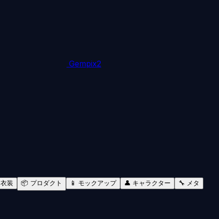
Gempix2
 衣装
📦 プロダクト
📱 モックアップ
👤 キャラクター
🔧 メタ