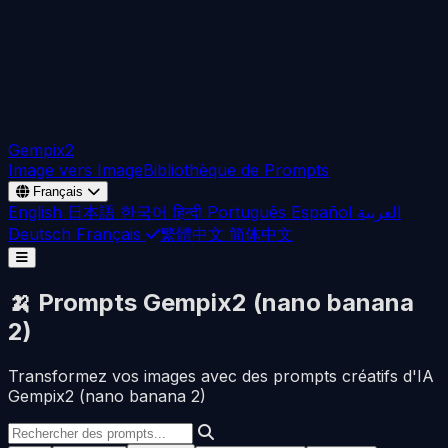
Gempix2
Image vers Image
Bibliothèque de Prompts
Français
English
日本語
한국어
हिन्दी
Português
Español
العربية
Deutsch
Français
繁體中文
简体中文
🍌 Prompts Gempix2 (nano banana
2)
Transformez vos images avec des prompts créatifs d'IA
Gempix2 (nano banana 2)