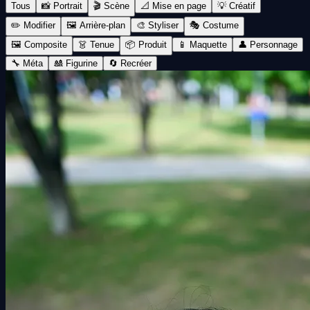
Tous
📸 Portrait
🎬 Scène
📐 Mise en page
💡 Créatif
✏️ Modifier
🖼️ Arrière-plan
🎨 Styliser
🎭 Costume
🖼️ Composite
👗 Tenue
📦 Produit
📱 Maquette
👤 Personnage
🔧 Méta
🎎 Figurine
🔄 Recréer