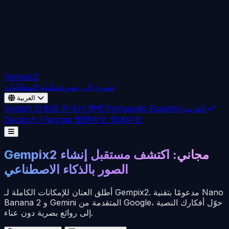
Gempix2
صورة إلى صورة
مكتبة المطالبات
العربية
العربية
Español
Português
हिन्दी
한국어
日本語
English
Deutsch
Français
繁體中文
简体中文
Gempix2 مجاني: اكتشف مستقبل إنشاء
الصور بالذكاء الاصطناعي
أطلق العنان للإمكانات الكاملة لـ Gempix2. مدعومًا بتقنية Nano
Banana 2 و Gemini المتقدمة من Google، حوّل أفكارك النصية
إلى روائع بصرية دون عناء.